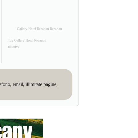
Gallery Hotel Recanati Recanati
Tag Gallery Hotel Recanati
ricettiva
no, email, illimitate pagine,