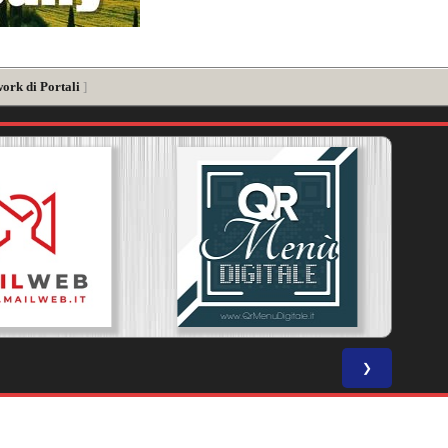
work di Portali
]
❯