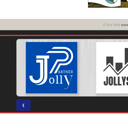
il Sito Web
www.
❮