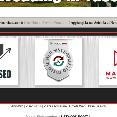
marchesearch.it
è membro di NetworkPortali.it | [
Aggiungi la tua Azienda al Net
AnyWeb
|
Pisa
Online |
Piazza Armerina
|
Hotels Web
|
Italia Search
Portale Web membro di
NETWORK PORTALI