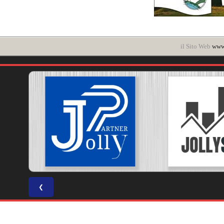
il Sito Web
www.
❮