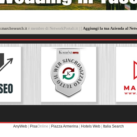
marchesearch.it
è membro di NetworkPortali.it | [
Aggiungi la tua Azienda al Net
AnyWeb
|
Pisa
Online |
Piazza Armerina
|
Hotels Web
|
Italia Search