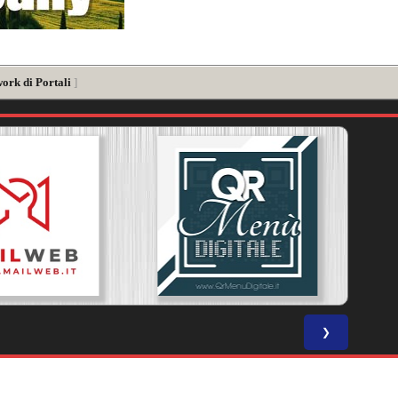
work di Portali
]
❯