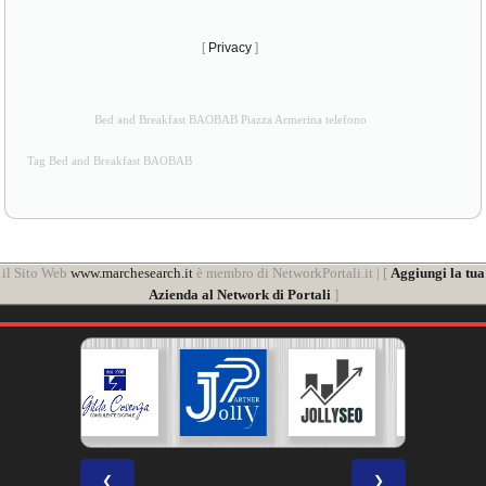
[
Privacy
]
Bed and Breakfast BAOBAB Piazza Armerina telefono
Tag Bed and Breakfast BAOBAB
il Sito Web
www.marchesearch.it
è membro di NetworkPortali.it | [
Aggiungi la tua
Azienda al Network di Portali
]
❮
❯