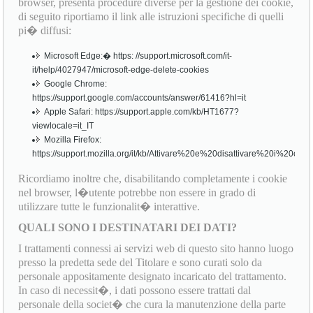
browser, presenta procedure diverse per la gestione dei cookie,
di seguito riportiamo il link alle istruzioni specifiche di quelli
pi� diffusi:
Microsoft Edge:� https: //support.microsoft.com/it-
it/help/4027947/microsoft-edge-delete-cookies
Google Chrome:
https://support.google.com/accounts/answer/61416?hl=it
Apple Safari: https://support.apple.com/kb/HT1677?
viewlocale=it_IT
Mozilla Firefox:
https://support.mozilla.org/it/kb/Attivare%20e%20disattivare%20i%20cook
Ricordiamo inoltre che, disabilitando completamente i cookie
nel browser, l�utente potrebbe non essere in grado di
utilizzare tutte le funzionalit� interattive.
QUALI SONO I DESTINATARI DEI DATI?
I trattamenti connessi ai servizi web di questo sito hanno luogo
presso la predetta sede del Titolare e sono curati solo da
personale appositamente designato incaricato del trattamento.
In caso di necessit�, i dati possono essere trattati dal
personale della societ� che cura la manutenzione della parte