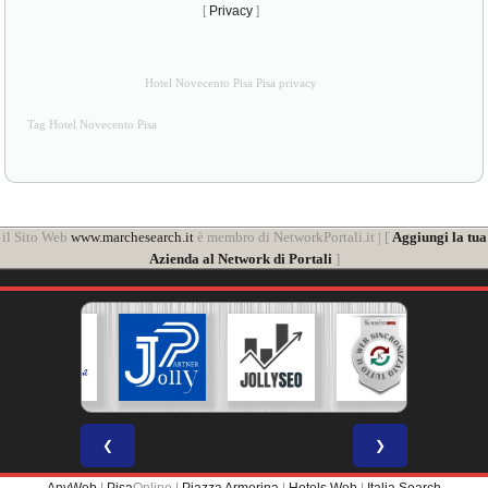
[
Privacy
]
Hotel Novecento Pisa Pisa privacy
Tag Hotel Novecento Pisa
il Sito Web
www.marchesearch.it
è membro di NetworkPortali.it | [
Aggiungi la tua
Azienda al Network di Portali
]
❮
❯
AnyWeb
|
Pisa
Online |
Piazza Armerina
|
Hotels Web
|
Italia Search