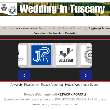
il Sito Web
www.marchesearch.it
è membro di NetworkPortali.it | [
Aggiungi la tua
Azienda al Network di Portali
]
❮
❯
AnyWeb
|
Pisa
Online |
Piazza Armerina
|
Hotels Web
|
Italia Search
Portale Web membro di
NETWORK PORTALI
Questo portale aderisce al progetto di PROMOZIONE MULTI-CANALE: unico
inserimento, multipla promozione!