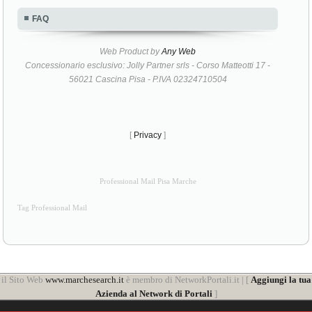
FAQ
Web Product by
Any Web
Concessionario esclusivo: Jolly Partner srls - Corso Matteotti 17 -
56021 Cascina Pisa - P.IVA 02324710504
[
Privacy
]
Professional Mail Pisa Marche
Tag Professional Mail
il Sito Web
www.marchesearch.it
è membro di NetworkPortali.it | [
Aggiungi la tua
Azienda al Network di Portali
]