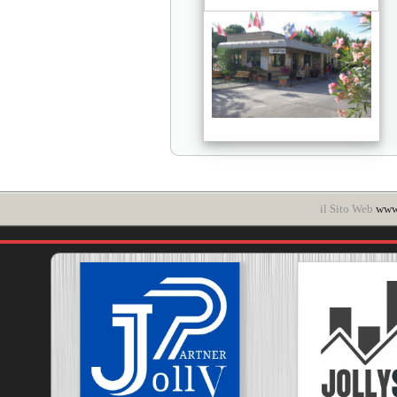
il Sito Web
www.