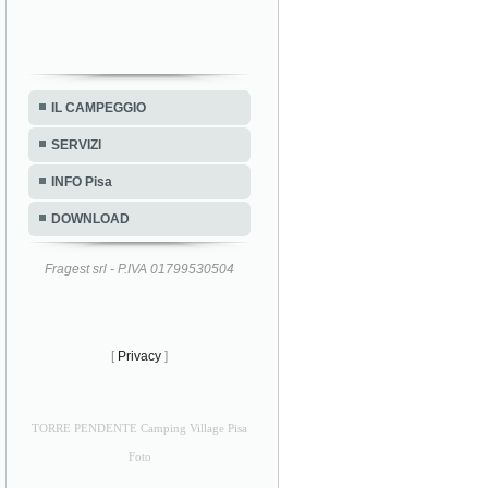
IL CAMPEGGIO
SERVIZI
INFO Pisa
DOWNLOAD
Fragest srl - P.IVA 01799530504
[
Privacy
]
TORRE PENDENTE Camping Village Pisa
Foto