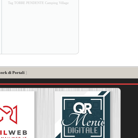
Tag TORRE PENDENTE Camping Village
work di Portali
]