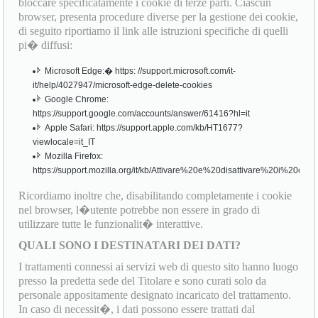
bloccare specificatamente i cookie di terze parti. Ciascun
browser, presenta procedure diverse per la gestione dei cookie,
di seguito riportiamo il link alle istruzioni specifiche di quelli
pi� diffusi:
Microsoft Edge:� https: //support.microsoft.com/it-
it/help/4027947/microsoft-edge-delete-cookies
Google Chrome:
https://support.google.com/accounts/answer/61416?hl=it
Apple Safari: https://support.apple.com/kb/HT1677?
viewlocale=it_IT
Mozilla Firefox:
https://support.mozilla.org/it/kb/Attivare%20e%20disattivare%20i%20cook
Ricordiamo inoltre che, disabilitando completamente i cookie
nel browser, l�utente potrebbe non essere in grado di
utilizzare tutte le funzionalit� interattive.
QUALI SONO I DESTINATARI DEI DATI?
I trattamenti connessi ai servizi web di questo sito hanno luogo
presso la predetta sede del Titolare e sono curati solo da
personale appositamente designato incaricato del trattamento.
In caso di necessit�, i dati possono essere trattati dal