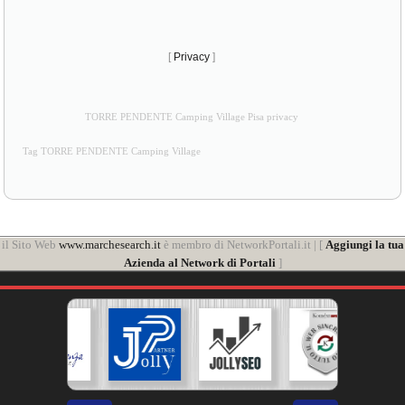
[
Privacy
]
TORRE PENDENTE Camping Village Pisa privacy
Tag TORRE PENDENTE Camping Village
il Sito Web
www.marchesearch.it
è membro di NetworkPortali.it | [
Aggiungi la tua
Azienda al Network di Portali
]