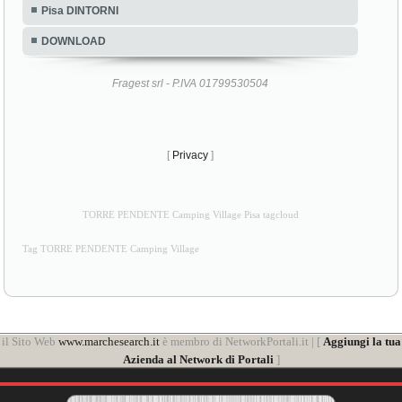
Pisa DINTORNI
DOWNLOAD
Fragest srl - P.IVA 01799530504
[
Privacy
]
TORRE PENDENTE Camping Village Pisa tagcloud
Tag TORRE PENDENTE Camping Village
il Sito Web
www.marchesearch.it
è membro di NetworkPortali.it | [
Aggiungi la tua
Azienda al Network di Portali
]