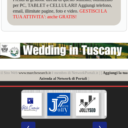
per PC, TABLET e CELLULARI! Aggiungi telefono,
email, illimitate pagine, foto e video.
GESTISCI LA
TUA ATTIVITA': anche GRATIS!
il Sito Web
www.marchesearch.it
è membro di NetworkPortali.it | [
Aggiungi la tua
Azienda al Network di Portali
]
❮
❯