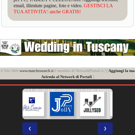
email, illimitate pagine, foto e video.
GESTISCI LA
TUA ATTIVITA': anche GRATIS!
il Sito Web
www.marchesearch.it
è membro di NetworkPortali.it | [
Aggiungi la tua
Azienda al Network di Portali
]
❮
❯