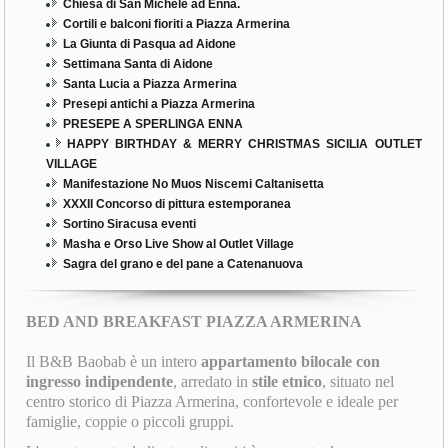
Chiesa di San Michele ad Enna.
Cortili e balconi fioriti a Piazza Armerina
La Giunta di Pasqua ad Aidone
Settimana Santa di Aidone
Santa Lucia a Piazza Armerina
Presepi antichi a Piazza Armerina
PRESEPE A SPERLINGA ENNA
HAPPY BIRTHDAY & MERRY CHRISTMAS SICILIA OUTLET
VILLAGE
Manifestazione No Muos Niscemi Caltanisetta
XXXII Concorso di pittura estemporanea
Sortino Siracusa eventi
Masha e Orso Live Show al Outlet Village
Sagra del grano e del pane a Catenanuova
BED AND BREAKFAST PIAZZA ARMERINA
Il B&B Baobab è un intero
appartamento bilocale con
ingresso indipendente
, arredato in
stile etnico
, situato nel
centro storico di Piazza Armerina, confortevole e ideale per
famiglie, coppie o piccoli gruppi.