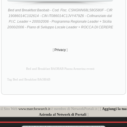
Bed and Breakfast Baobab - Cod. Fisc. CSNGNN68L58G580F - CIR
19086014C102614 - CIN IT086014C1JVY479Z6 - Cofinanziato dal
P.I.C. Leader + 2000/2006 - Programma Regionale Leader + Sicilia
2000/2006 - Piano di Sviluppo Locale Leader + ROCCA DI CERERE
[
Privacy
]
Bed and Breakfast BAOBAB Piazza Armerina eventi
Tag Bed and Breakfast BAOBAB
il Sito Web
www.marchesearch.it
è membro di NetworkPortali.it | [
Aggiungi la tua
Azienda al Network di Portali
]