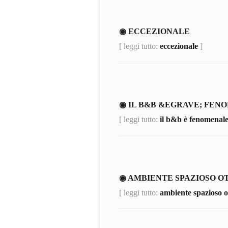
◉ ECCEZIONALE
[ leggi tutto:
eccezionale
]
◉ IL B&B &EGRAVE; FEN
[ leggi tutto:
il b&b è fenomenal
◉ AMBIENTE SPAZIOSO O
[ leggi tutto:
ambiente spazioso o