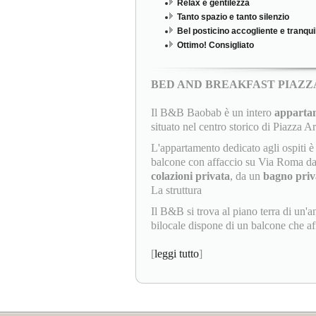
Relax e gentilezza
Tanto spazio e tanto silenzio
Bel posticino accogliente e tranqui
Ottimo! Consigliato
BED AND BREAKFAST PIAZ
Il B&B Baobab è un intero
appartam
situato nel centro storico di Piazza A
L'appartamento dedicato agli ospiti
balcone con affaccio su Via Roma da 
colazioni privata
, da un
bagno priv
La struttura
Il B&B si trova al piano terra di un'a
bilocale dispone di un balcone che aff
[
leggi tutto
]