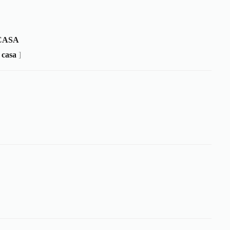
CASA
 casa
]