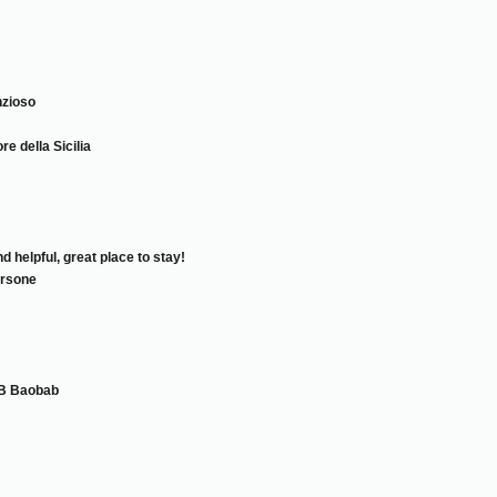
nzioso
e della Sicilia
 helpful, great place to stay!
ersone
&B Baobab