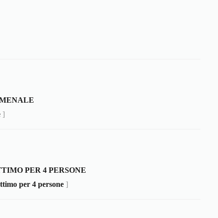
OMENALE
e
]
TTIMO PER 4 PERSONE
ttimo per 4 persone
]