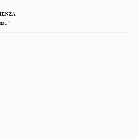
IENZA
enza
]