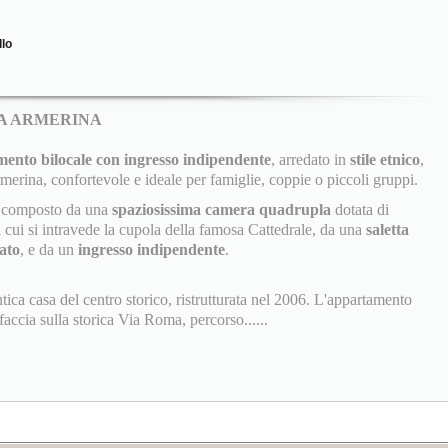
llo
ZA ARMERINA
ento bilocale con ingresso indipendente
, arredato in
stile etnico
,
rmerina, confortevole e ideale per famiglie, coppie o piccoli gruppi.
 è composto da una
spaziosissima camera quadrupla
dotata di
cui si intravede la cupola della famosa Cattedrale, da una
saletta
ato
, e da un
ingresso indipendente
.
ntica casa del centro storico, ristrutturata nel 2006. L'appartamento
accia sulla storica Via Roma, percorso......