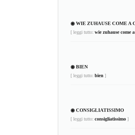
◉ WIE ZUHAUSE COME A 
[ leggi tutto:
wie zuhause come a
◉ BIEN
[ leggi tutto:
bien
]
◉ CONSIGLIATISSIMO
[ leggi tutto:
consigliatissimo
]