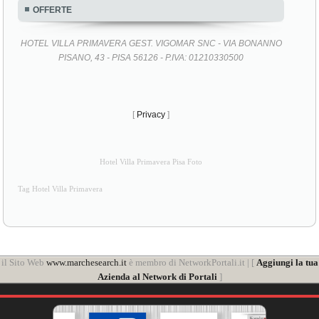
OFFERTE
HOTEL VILLA PRIMAVERA GEST. VIGOMAR SNC - VIA BONANNO
PISANO, 43 - PISA 56126 - P.IVA: 01210330500
[
Privacy
]
Hotel Villa Primavera Pisa Foto
Tag Hotel Villa Primavera
il Sito Web
www.marchesearch.it
è membro di NetworkPortali.it | [
Aggiungi la tua
Azienda al Network di Portali
]