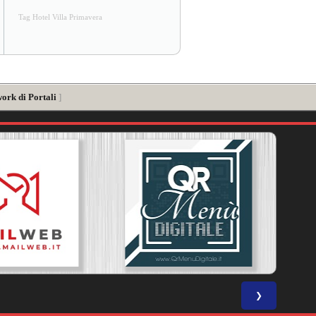
Tag Hotel Villa Primavera
work di Portali
]
❯