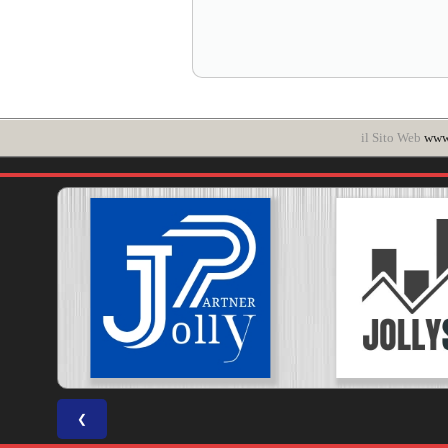
il Sito Web
www.
❮