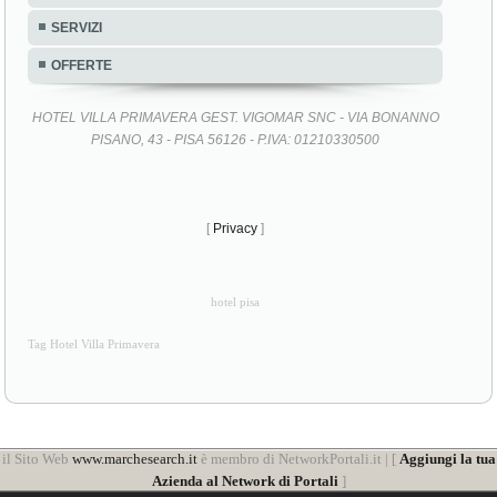
SERVIZI
OFFERTE
HOTEL VILLA PRIMAVERA GEST. VIGOMAR SNC - VIA BONANNO
PISANO, 43 - PISA 56126 - P.IVA: 01210330500
[
Privacy
]
hotel pisa
Tag Hotel Villa Primavera
il Sito Web
www.marchesearch.it
è membro di NetworkPortali.it | [
Aggiungi la tua
Azienda al Network di Portali
]