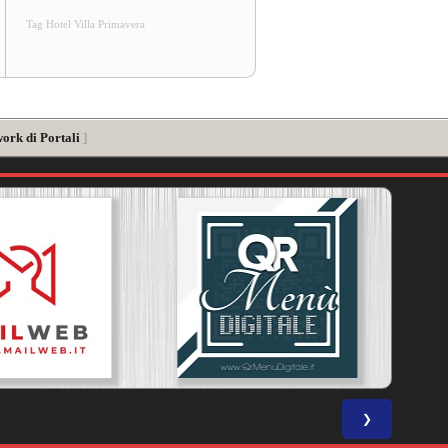
Tag Hotel Villa Primavera
work di Portali
]
❯