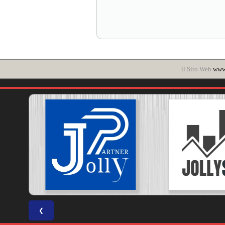
il Sito Web
www.
❮