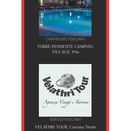
CAMPEGGIO TOSCANA
TORRE PENDENTE CAMPING
VILLAGE, Pisa
CILIA
SERVIZI TOSCANA
AOBAB,
VELATHRI TOUR, Casciana Terme