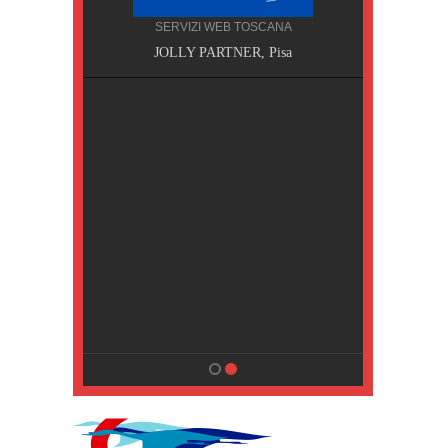
SERVIZI WEB TOSCANA
, Pisa
JOLLY PARTNER, Pisa
NA
MPING