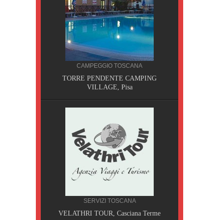
CAMPEGGIO TOSCANA
TORRE PENDENTE CAMPING
VILLAGE, Pisa
CILIA
SERVIZI TOSCANA
AOBAB,
VELATHRI TOUR, Casciana Terme