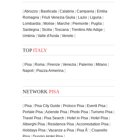
[
Abruzzo
|
Basilicata
|
Calabria
|
Campania
|
Emilia
Romagna
|
Friuli Venezia Giulia
|
Lazio
|
Liguria
|
Lombardia
|
Molise
|
Marche
|
Piemonte
|
Puglia
|
Sardegna
|
Sicilia
|
Toscana
|
Trentino Alto Adige
|
Umbria
|
Valle d'Aosta
|
Veneto
]
TOP
ITALY
[
Pisa
|
Roma
|
Firenze
|
Venezia
|
Palermo
|
Milano
|
Napoli
|
Piazza Armerina
]
NETWORK
PISA
[
Pisa
|
Pisa City Guide
|
Proloco Pisa
|
Eventi Pisa
|
Portale Pisa
|
Aziende Pisa
|
Photo Pisa
|
Turismo Pisa
|
Travel Pisa
|
Pisa Search
|
Hotel in Pisa
|
Hotel Pisa
|
Alberghi Pisa
|
Residence Pisa
|
Accomodation Pisa
|
Holidays Pisa
|
Vacanze a Pisa
|
Pisa Ã¨
|
Cisanello
Pisa
|
Duomo Hotel Pisa
]