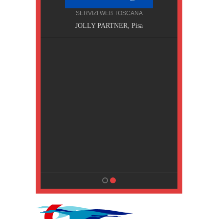
SERVIZI WEB TOSCANA
, Pisa
JOLLY PARTNER, Pisa
NA
MPING