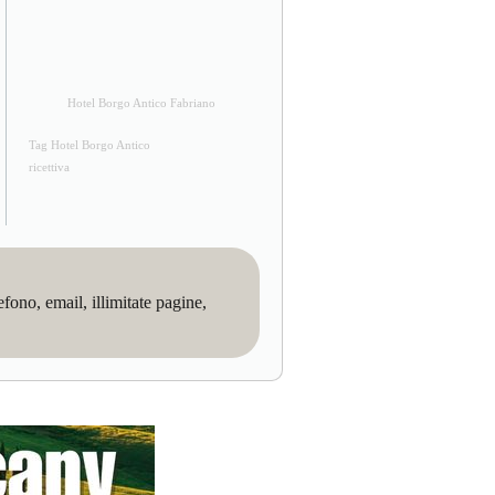
Hotel Borgo Antico Fabriano
Tag Hotel Borgo Antico
ricettiva
no, email, illimitate pagine,