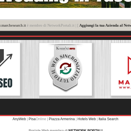
marchesearch.it
è membro di NetworkPortali.it | [
Aggiungi la tua Azienda al Net
AnyWeb
|
Pisa
Online |
Piazza Armerina
|
Hotels Web
|
Italia Search
Portale Web membro di
NETWORK PORTALI