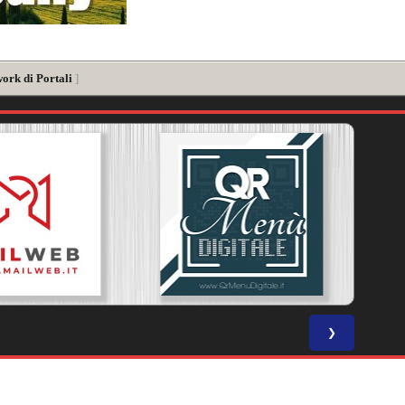
work di Portali
]
❯