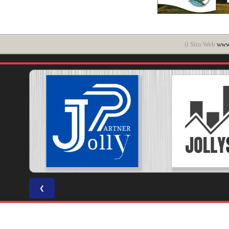
il Sito Web
www.
❮