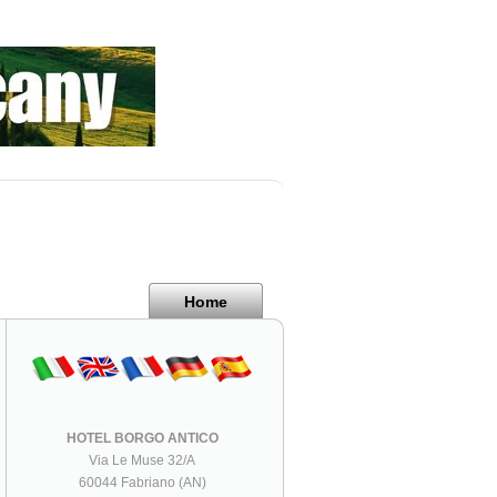
Home
HOTEL BORGO ANTICO
Via Le Muse 32/A
60044 Fabriano (AN)