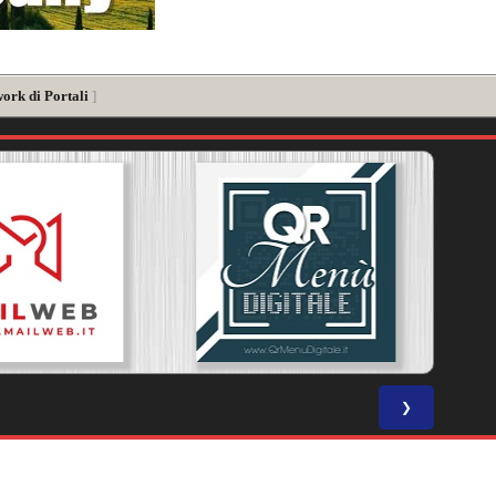
work di Portali
]
❯