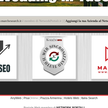
marchesearch.it
è membro di NetworkPortali.it | [
Aggiungi la tua Azienda al Net
AnyWeb
|
Pisa
Online |
Piazza Armerina
|
Hotels Web
|
Italia Search
Portale Web membro di
NETWORK PORTALI