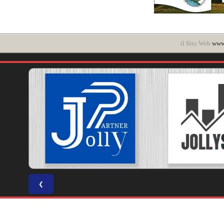
il Sito Web
www.
❮