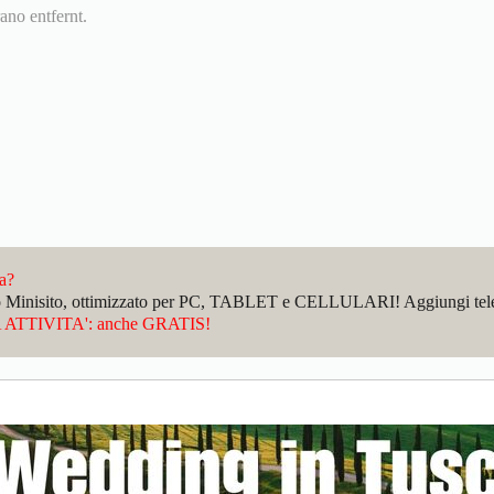
ano entfernt.
da?
sto Minisito, ottimizzato per PC, TABLET e CELLULARI! Aggiungi telefo
ATTIVITA': anche GRATIS!