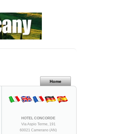
Home
HOTEL CONCORDE
Via Aspio Terme, 191
60021 Camerano (AN)