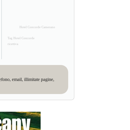
Hotel Concorde Camerano
Tag Hotel Concorde
ricettiva
no, email, illimitate pagine,