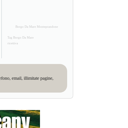
Borgo Da Mare Monteprandone
Tag Borgo Da Mare
ricettiva
no, email, illimitate pagine,