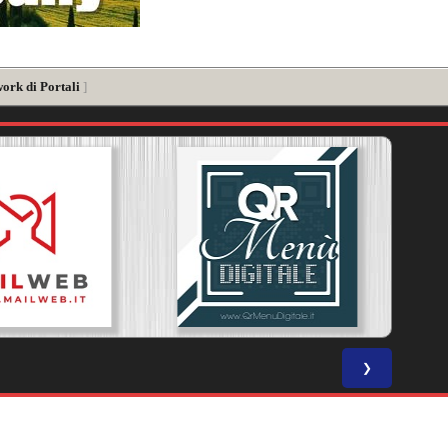
work di Portali
]
❯