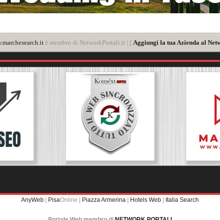
marchesearch.it
è membro di NetworkPortali.it | [
Aggiungi la tua Azienda al Net
AnyWeb
|
Pisa
Online |
Piazza Armerina
|
Hotels Web
|
Italia Search
Portale Web membro di
NETWORK PORTALI