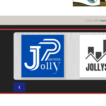
il Sito Web
www.
❮