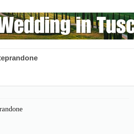
teprandone
randone