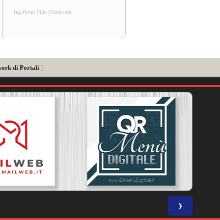
Tag Hotel Villa Primavera
work di Portali
]
❯