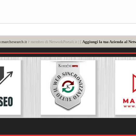
marchesearch.it
è membro di NetworkPortali.it | [
Aggiungi la tua Azienda al Net