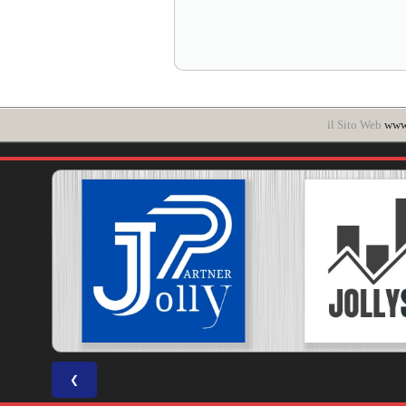
il Sito Web
www.
❮