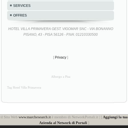
SERVICES
OFFRES
HOTEL VILLA PRIMAVERA GEST. VIGOMAR SNC - VIA BONANNO
PISANO, 43 - PISA 56126 - P.IVA: 01210330500
[
Privacy
]
Albergo a Pisa
Tag Hotel Villa Primavera
il Sito Web
www.marchesearch.it
è membro di NetworkPortali.it | [
Aggiungi la tua
Azienda al Network di Portali
]