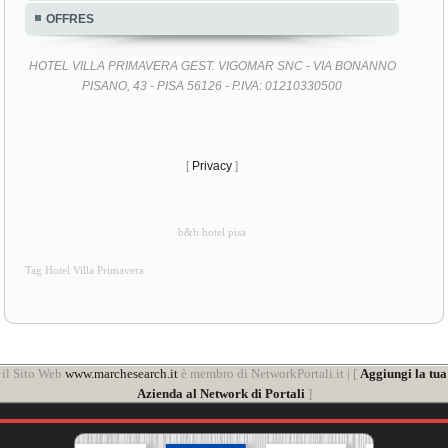
OFFRES
HOTEL VILLA PRIMAVERA GEST. VIGOMAR SNC - VIA BONANNO
PISANO, 43 - PISA 56126 - P.IVA: 01210330500
[
Privacy
]
b&b hotel pisa
Tag Hotel Villa Primavera
il Sito Web
www.marchesearch.it
è membro di NetworkPortali.it | [
Aggiungi la tua
Azienda al Network di Portali
]