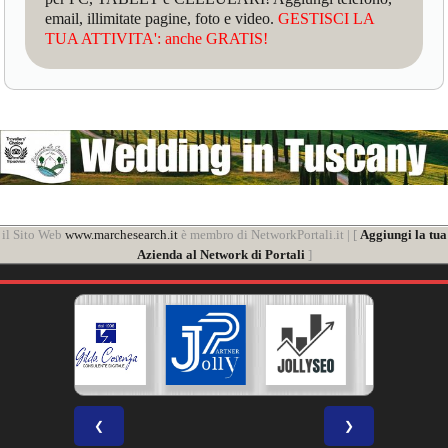
email, illimitate pagine, foto e video.
GESTISCI LA
TUA ATTIVITA': anche GRATIS!
il Sito Web
www.marchesearch.it
è membro di NetworkPortali.it | [
Aggiungi la tua
Azienda al Network di Portali
]
❮
❯