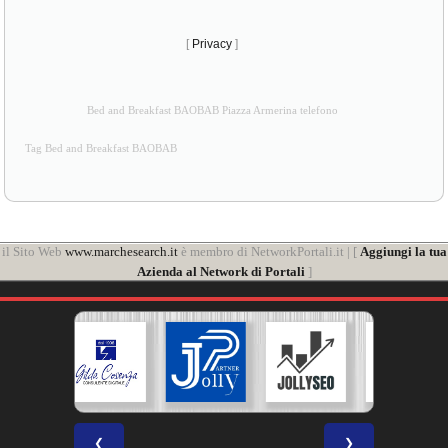
[
Privacy
]
Bed and Breakfast BAOBAB Piazza Armerina telefono
Tag Bed and Breakfast BAOBAB
il Sito Web
www.marchesearch.it
è membro di NetworkPortali.it | [
Aggiungi la tua
Azienda al Network di Portali
]
❮
❯