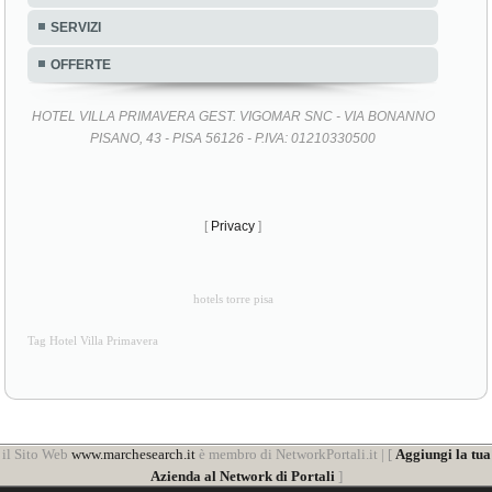
SERVIZI
OFFERTE
HOTEL VILLA PRIMAVERA GEST. VIGOMAR SNC - VIA BONANNO
PISANO, 43 - PISA 56126 - P.IVA: 01210330500
[
Privacy
]
hotels torre pisa
Tag Hotel Villa Primavera
il Sito Web
www.marchesearch.it
è membro di NetworkPortali.it | [
Aggiungi la tua
Azienda al Network di Portali
]