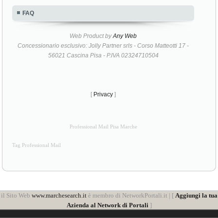
FAQ
Web Product by
Any Web
Concessionario esclusivo: Jolly Partner srls - Corso Matteotti 17 -
56021 Cascina Pisa - P.IVA 02324710504
[
Privacy
]
Professional Mail Pisa Marche
Tag Professional Mail
il Sito Web
www.marchesearch.it
è membro di NetworkPortali.it | [
Aggiungi la tua
Azienda al Network di Portali
]