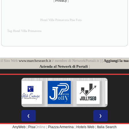
[
Privacy
]
Hotel Villa Primavera Pisa Foto
Tag Hotel Villa Primavera
il Sito Web
www.marchesearch.it
è membro di NetworkPortali.it | [
Aggiungi la tua
Azienda al Network di Portali
]
❮
❯
AnyWeb
|
Pisa
Online |
Piazza Armerina
|
Hotels Web
|
Italia Search