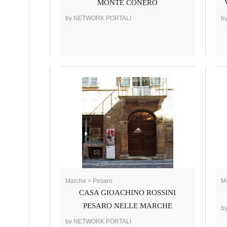
MONTE CONERO
by NETWORK PORTALI
b
Marche > Pesaro
Ma
CASA GIOACHINO ROSSINI
PESARO NELLE MARCHE
b
by NETWORK PORTALI