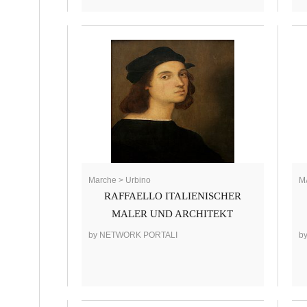
Marche > Urbino
M
RAFFAELLO ITALIENISCHER
MALER UND ARCHITEKT
by NETWORK PORTALI
b