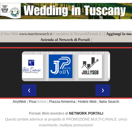
il Sito Web
www.marchesearch.it
è membro di NetworkPortali.it | [
Aggiungi la tua
Azienda al Network di Portali
]
❮
❯
AnyWeb
|
Pisa
Online |
Piazza Armerina
|
Hotels Web
|
Italia Search
Portale Web membro di
NETWORK PORTALI
Questo portale aderisce al progetto di PROMOZIONE MULTI-CANALE: unico
inserimento, multipla promozione!