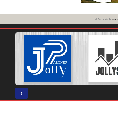
il Sito Web
www.
❮