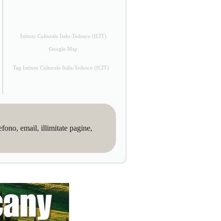
Istituto Culturale Italo-Tedesco (ICIT)
Google Map
Tag Istituto Culturale Italo-Tedesco (ICIT)
no, email, illimitate pagine,