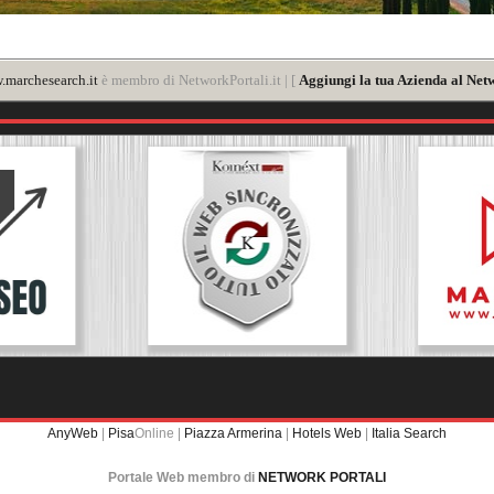
marchesearch.it
è membro di NetworkPortali.it | [
Aggiungi la tua Azienda al Net
AnyWeb
|
Pisa
Online |
Piazza Armerina
|
Hotels Web
|
Italia Search
Portale Web membro di
NETWORK PORTALI