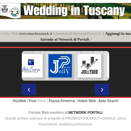
il Sito Web
www.marchesearch.it
è membro di NetworkPortali.it | [
Aggiungi la tua
Azienda al Network di Portali
]
❮
❯
AnyWeb
|
Pisa
Online |
Piazza Armerina
|
Hotels Web
|
Italia Search
Portale Web membro di
NETWORK PORTALI
Questo portale aderisce al progetto di PROMOZIONE MULTI-CANALE: unico
inserimento, multipla promozione!