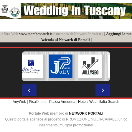
il Sito Web
www.marchesearch.it
è membro di NetworkPortali.it | [
Aggiungi la tua
Azienda al Network di Portali
]
❮
❯
AnyWeb
|
Pisa
Online |
Piazza Armerina
|
Hotels Web
|
Italia Search
Portale Web membro di
NETWORK PORTALI
Questo portale aderisce al progetto di PROMOZIONE MULTI-CANALE: unico
inserimento, multipla promozione!