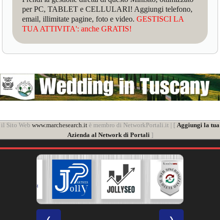
per PC, TABLET e CELLULARI! Aggiungi telefono,
email, illimitate pagine, foto e video.
GESTISCI LA
TUA ATTIVITA': anche GRATIS!
il Sito Web
www.marchesearch.it
è membro di NetworkPortali.it | [
Aggiungi la tua
Azienda al Network di Portali
]
❮
❯