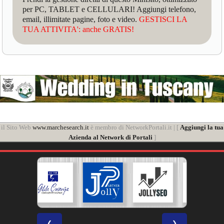
per PC, TABLET e CELLULARI! Aggiungi telefono,
email, illimitate pagine, foto e video.
GESTISCI LA
TUA ATTIVITA': anche GRATIS!
il Sito Web
www.marchesearch.it
è membro di NetworkPortali.it | [
Aggiungi la tua
Azienda al Network di Portali
]
❮
❯